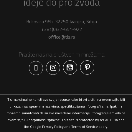
ideje do proizvoda
Bukovica 98b, 32250 Ivanjica, Srbija
+381(0)32-651-922
office@tis.rs
Pratite nas na društvenim mrežama
Facebook
Tis maksimalno koristi sve svoje resurse kako bi svi artikli na ovom sajtu bili
prikazani sa ispravnim nazivima, specifikacijama i fotografijama. Ipak, ne
možemo garantovati da su sve navedene informacije i fotografije artikala na
ovom sajtu u potpunosti ispravne. This site is protected by reCAPTCHA and
the Google
Privacy Policy
and
Terms of Service
apply.