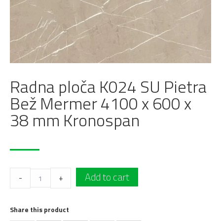
Radna ploča K024 SU Pietra
Bež Mermer 4100 x 600 x
38 mm Kronospan
Radna
Add to cart
-
+
ploča
K024
Share this product
SU