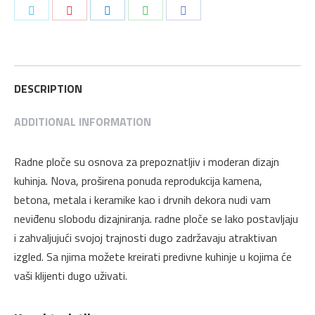
Pietra
Podeli
Podeli
Podeli
Podeli
Podeli
Bež
na
na
na
na
na
Mermer
Twitter
Pinterest
LinkedIn
WhatsApp
Facebook
4100
x
DESCRIPTION
600
ADDITIONAL INFORMATION
x
38
mm
Radne ploče su osnova za prepoznatljiv i moderan dizajn
Kronospan
kuhinja. Nova, proširena ponuda reprodukcija kamena,
quantity
betona, metala i keramike kao i drvnih dekora nudi vam
neviđenu slobodu dizajniranja. radne ploče se lako postavljaju
i zahvaljujući svojoj trajnosti dugo zadržavaju atraktivan
izgled. Sa njima možete kreirati predivne kuhinje u kojima će
vaši klijenti dugo uživati.