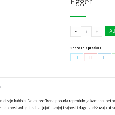
Egger
Radna
Ad
-
+
ploča
F112
Share this product
ST9
Mermer
Podeli
Podeli
Podel
Firenca
na
na
na
Sivi
Twitter
Pinterest
Linke
4100
x
N
600
x
 dizajn kuhinja. Nova, proširena ponuda reprodukcija kamena, betona
38
lako postavljaju i zahvaljujući svojoj trajnosti dugo zadržavaju atr
mm