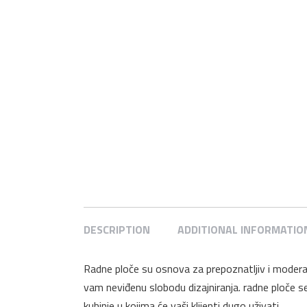
DESCRIPTION
ADDITIONAL INFORMATIO
Radne ploče su osnova za prepoznatljiv i moderan
vam neviđenu slobodu dizajniranja. radne ploče se 
kuhinje u kojima će vaši klijenti dugo uživati.