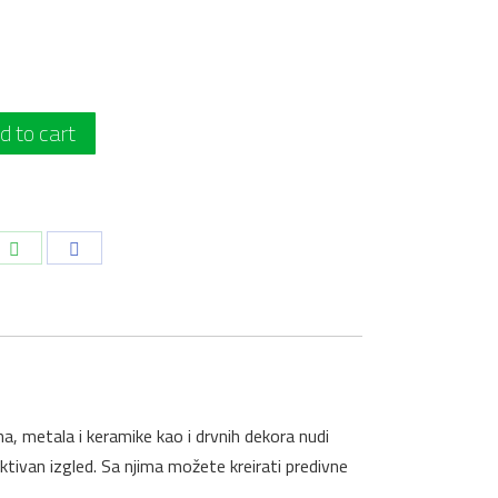
d to cart
i
Podeli
Podeli
na
na
dIn
WhatsApp
Facebook
, metala i keramike kao i drvnih dekora nudi
aktivan izgled. Sa njima možete kreirati predivne