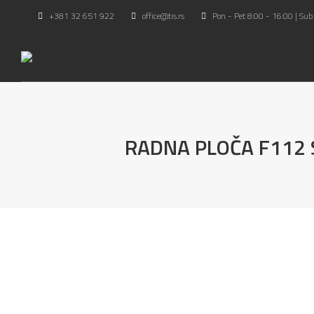
+381 32 651 922
office@tis.rs
Pon - Pet 8:00 - 16:00 | Sub
RADNA PLOČA F112 