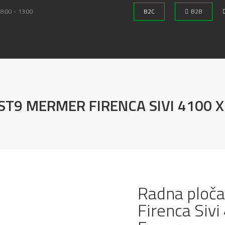
 8:00 - 13:00
B2C
B2B
ST9 MERMER FIRENCA SIVI 4100 X
Radna ploč
Firenca Siv