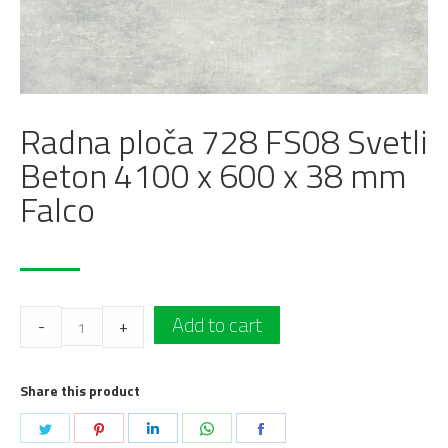
Radna ploča 728 FS08 Svetli
Beton 4100 x 600 x 38 mm
Falco
Radna
Add to cart
-
+
ploča
728
Share this product
FS08
Svetli
Podeli
Podeli
Podeli
Podeli
Podeli