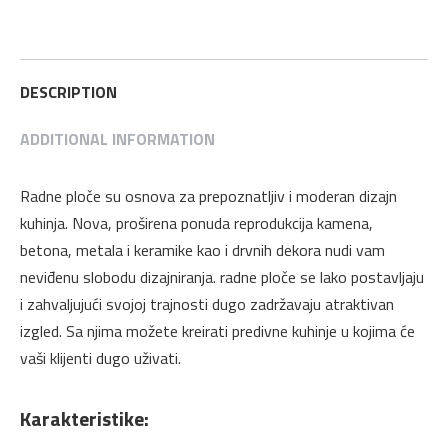
Beton
na
na
na
na
na
4100
Twitter
Pinterest
LinkedIn
WhatsApp
Facebook
x
600
DESCRIPTION
x
ADDITIONAL INFORMATION
38
mm
Falco
Radne ploče su osnova za prepoznatljiv i moderan dizajn
quantity
kuhinja. Nova, proširena ponuda reprodukcija kamena,
betona, metala i keramike kao i drvnih dekora nudi vam
neviđenu slobodu dizajniranja. radne ploče se lako postavljaju
i zahvaljujući svojoj trajnosti dugo zadržavaju atraktivan
izgled. Sa njima možete kreirati predivne kuhinje u kojima će
vaši klijenti dugo uživati.
Karakteristike: