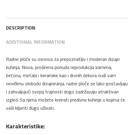
100/1,5
na
na
na
na
na
MDF
Twitter
Pinterest
LinkedIn
WhatsApp
Facebook
4100
x
DESCRIPTION
600
ADDITIONAL INFORMATION
x
16
mm
Radne ploče su osnova za prepoznatljiv i moderan dizajn
Egger
kuhinja. Nova, proširena ponuda reprodukcija kamena,
quantity
betona, metala i keramike kao i drvnih dekora nudi vam
neviđenu slobodu dizajniranja. radne ploče se lako postavljaju
i zahvaljujući svojoj trajnosti dugo zadržavaju atraktivan
izgled. Sa njima možete kreirati predivne kuhinje u kojima će
vaši klijenti dugo uživati.
Karakteristike: