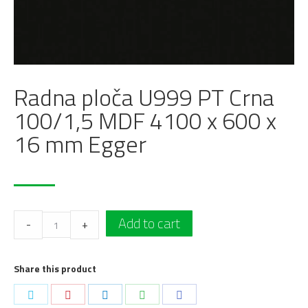
Radna ploča U999 PT Crna
100/1,5 MDF 4100 x 600 x
16 mm Egger
Radna
Add to cart
-
+
ploča
U999
Share this product
PT
Crna
Podeli
Podeli
Podeli
Podeli
Podeli