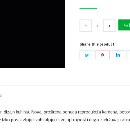
Radna
Ad
-
+
ploča
U
Share this product
999
ST89
Podeli
Podeli
Pode
Crna
na
na
na
4100
Twitter
Pinterest
Link
x
600
x
N
38
mm
 dizajn kuhinja. Nova, proširena ponuda reprodukcija kamena, betona
Egger
lako postavljaju i zahvaljujući svojoj trajnosti dugo zadržavaju atr
quantity