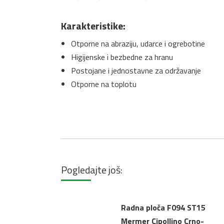
Karakteristike:
Otporne na abraziju, udarce i ogrebotine
Higijenske i bezbedne za hranu
Postojane i jednostavne za održavanje
Otporne na toplotu
Pogledajte još:
Radna ploča F094 ST15
Mermer Cipollino Crno-