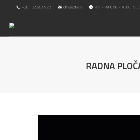
+381 32 651 922
office@tis.rs
Pon - Pet 8:00 - 16:00 | Sub
RADNA PLOČA