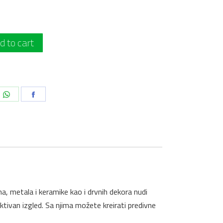
d to cart
li
Podeli
Podeli
na
na
edIn
WhatsApp
Facebook
, metala i keramike kao i drvnih dekora nudi
aktivan izgled. Sa njima možete kreirati predivne