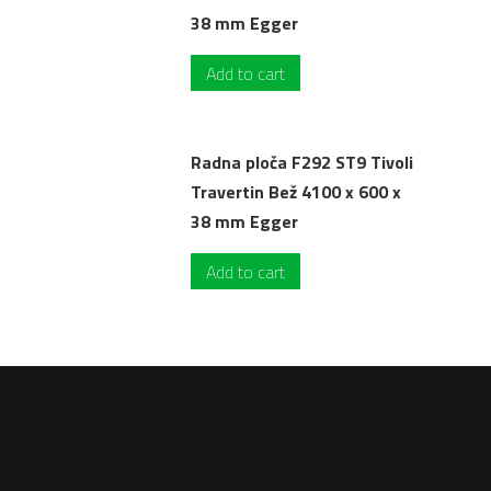
38 mm Egger
Add to cart
Radna ploča F292 ST9 Tivoli
Travertin Bež 4100 x 600 x
38 mm Egger
Add to cart