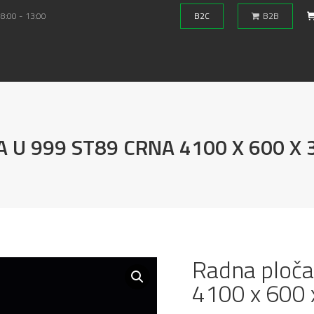
 8:00 - 13:00
B2C
B2B
 U 999 ST89 CRNA 4100 X 600 X
Radna ploča
4100 x 600