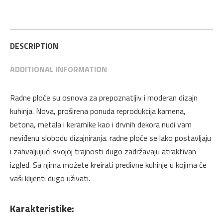
Sjaj
na
na
na
na
na
4200
Twitter
Pinterest
LinkedIn
WhatsApp
Facebook
x
600
DESCRIPTION
x
ADDITIONAL INFORMATION
40
mm
Stilles
Radne ploče su osnova za prepoznatljiv i moderan dizajn
quantity
kuhinja. Nova, proširena ponuda reprodukcija kamena,
betona, metala i keramike kao i drvnih dekora nudi vam
neviđenu slobodu dizajniranja. radne ploče se lako postavljaju
i zahvaljujući svojoj trajnosti dugo zadržavaju atraktivan
izgled. Sa njima možete kreirati predivne kuhinje u kojima će
vaši klijenti dugo uživati.
Karakteristike: