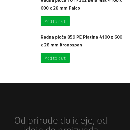
Radna ploča 101 FS02 Bela Mat 4100 x
600 x 28 mm Falco
Add to cart
Radna ploča 859 PE Platina 4100 x 600
x 28 mm Kronospan
Add to cart
Od prirode do ideje, od
ideje do proizvoda