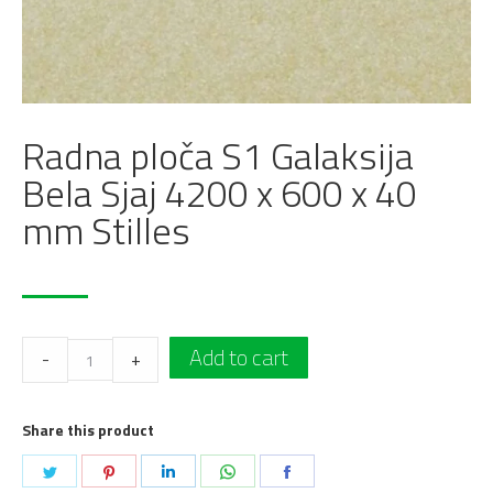
Radna ploča S1 Galaksija
Bela Sjaj 4200 x 600 x 40
mm Stilles
Radna
Add to cart
-
+
ploča
S1
Share this product
Galaksija
Bela
Podeli
Podeli
Podeli
Podeli
Podeli