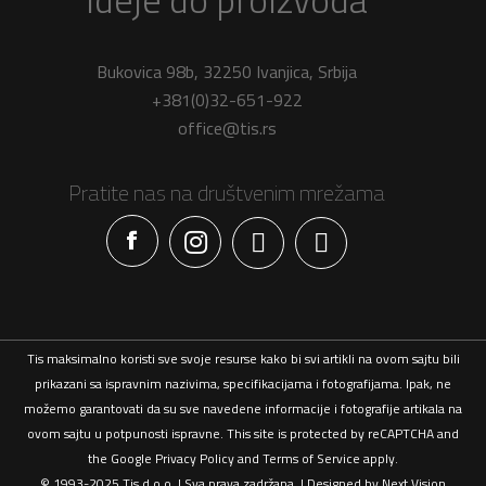
Bukovica 98b, 32250 Ivanjica, Srbija
+381(0)32-651-922
office@tis.rs
Pratite nas na društvenim mrežama
Facebook
Tis maksimalno koristi sve svoje resurse kako bi svi artikli na ovom sajtu bili
prikazani sa ispravnim nazivima, specifikacijama i fotografijama. Ipak, ne
možemo garantovati da su sve navedene informacije i fotografije artikala na
ovom sajtu u potpunosti ispravne. This site is protected by reCAPTCHA and
the Google
Privacy Policy
and
Terms of Service
apply.
© 1993-2025 Tis d.o.o. | Sva prava zadržana. | Designed by
Next Vision