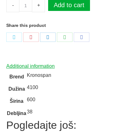
Radna
Add to cart
-
+
ploča
Kronošpan
Share this product
E1
5527
Podeli
Podeli
Podeli
Podeli
Podeli
FP
na
na
na
na
na
Kameni
Twitter
Pinterest
LinkedIn
WhatsApp
Facebook
hrast
Additional information
/
Kronospan
Brend
4100x600x38mm
4100
quantity
Dužina
600
Širina
38
Debljina
Pogledajte još: