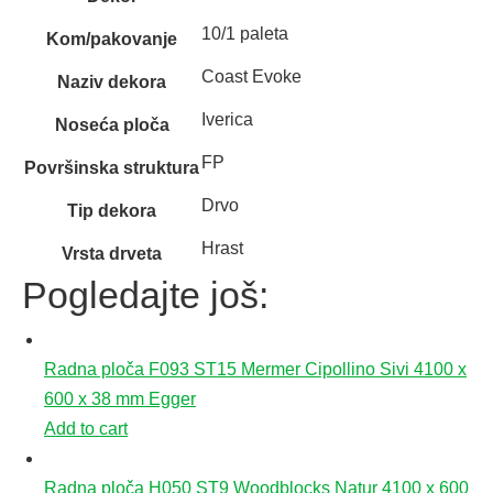
10/1 paleta
Kom/pakovanje
Coast Evoke
Naziv dekora
Iverica
Noseća ploča
FP
Površinska struktura
Drvo
Tip dekora
Hrast
Vrsta drveta
Pogledajte još:
Radna ploča F093 ST15 Mermer Cipollino Sivi 4100 x
600 x 38 mm Egger
Add to cart
Radna ploča H050 ST9 Woodblocks Natur 4100 x 600