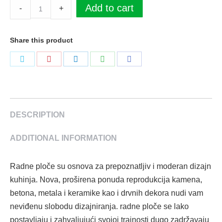
Radna
Add to cart
-
+
ploča
K365
Share this product
FP
Coast
Podeli
Podeli
Podeli
Podeli
Podeli
Evoke
na
na
na
na
na
4100
Twitter
Pinterest
LinkedIn
WhatsApp
Facebook
x
635
DESCRIPTION
x
ADDITIONAL INFORMATION
38
mm
Kronospan
Radne ploče su osnova za prepoznatljiv i moderan dizajn
quantity
kuhinja. Nova, proširena ponuda reprodukcija kamena,
betona, metala i keramike kao i drvnih dekora nudi vam
neviđenu slobodu dizajniranja. radne ploče se lako
postavljaju i zahvaljujući svojoj trajnosti dugo zadržavaju