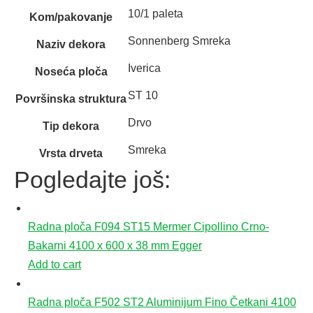
10/1 paleta
Kom/pakovanje
Sonnenberg Smreka
Naziv dekora
Iverica
Noseća ploča
ST 10
Površinska struktura
Drvo
Tip dekora
Smreka
Vrsta drveta
Pogledajte još:
Radna ploča F094 ST15 Mermer Cipollino Crno-
Bakarni 4100 x 600 x 38 mm Egger
Add to cart
Radna ploča F502 ST2 Aluminijum Fino Četkani 4100