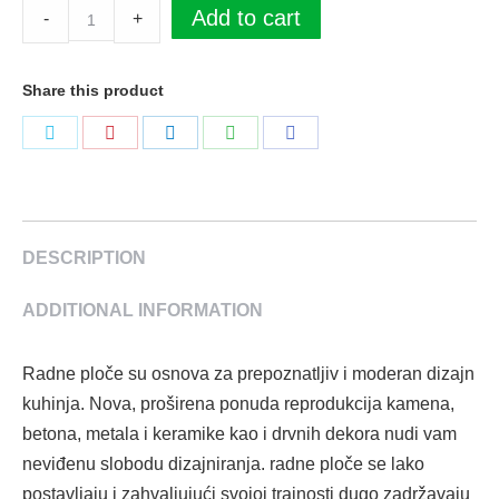
Radna
Add to cart
-
+
ploča
H2415
Share this product
ST10
Sonnenberg
Podeli
Podeli
Podeli
Podeli
Podeli
Smreka
na
na
na
na
na
4100
Twitter
Pinterest
LinkedIn
WhatsApp
Facebook
x
600
DESCRIPTION
x
ADDITIONAL INFORMATION
38
mm
Egger
Radne ploče su osnova za prepoznatljiv i moderan dizajn
quantity
kuhinja. Nova, proširena ponuda reprodukcija kamena,
betona, metala i keramike kao i drvnih dekora nudi vam
neviđenu slobodu dizajniranja. radne ploče se lako
postavljaju i zahvaljujući svojoj trajnosti dugo zadržavaju