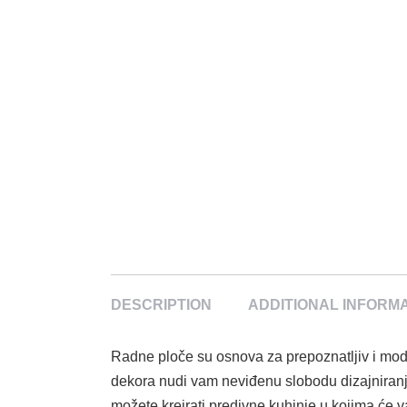
DESCRIPTION
ADDITIONAL INFORM
Radne ploče su osnova za prepoznatljiv i mod
dekora nudi vam neviđenu slobodu dizajniranja.
možete kreirati predivne kuhinje u kojima će vaš