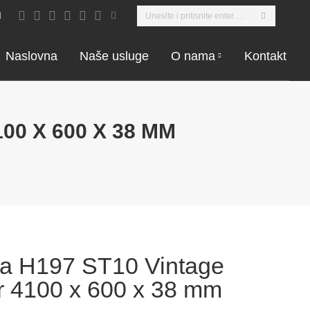
Search:
Facebook
Instagram
Pinterest
YouTube
Twitter
Linkedin
page
page
page
page
page
page
opens
opens
opens
opens
opens
opens
Naslovna
Naše usluge
O nama
Kontakt
in
in
in
in
in
in
new
new
new
new
new
new
window
window
window
window
window
window
0 X 600 X 38 MM
a H197 ST10 Vintage
 4100 x 600 x 38 mm