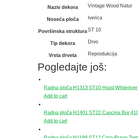
Vintage Wood Natur
Naziv dekora
Iverica
Noseća ploča
ST 10
Površinska struktura
Drvo
Tip dekora
Reprodukcija
Vrsta drveta
Pogledajte još:
Radna ploča H1313 ST10 Hrast Whiteriver
Add to cart
Radna ploča H1401 ST22 Cascina Bor 410
Add to cart
Radna ploča H1199 ST12 Crno-Braon Term