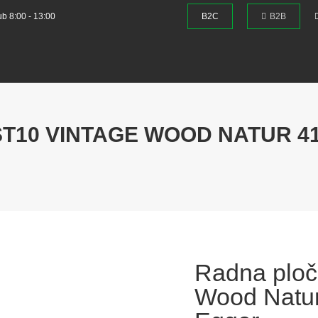
ub 8:00 - 13:00
B2C
B2B
T10 VINTAGE WOOD NATUR 410
Radna ploč
Wood Natur