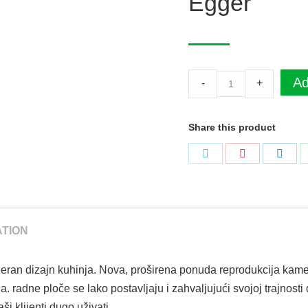
Egger
Radna
Ad
-
+
ploča
H197
Share this product
ST10
Vintage
Podeli
Podeli
Pode
Wood
na
na
na
Natur
Twitter
Pinterest
Link
4100
x
ATION
600
x
eran dizajn kuhinja. Nova, proširena ponuda reprodukcija kamen
38
 radne ploče se lako postavljaju i zahvaljujući svojoj trajnosti
mm
i klijenti dugo uživati.