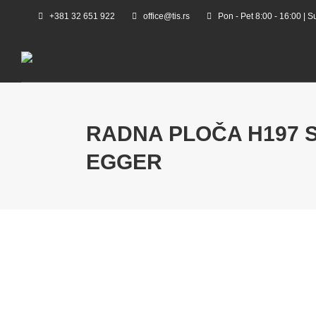
+381 32 651 922
office@tis.rs
Pon - Pet 8:00 - 16:00 | S
RADNA PLOČA H197 S
EGGER