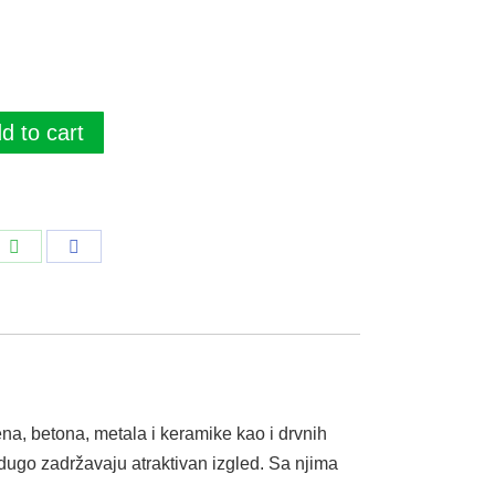
d to cart
li
Podeli
Podeli
na
na
edIn
WhatsApp
Facebook
a, betona, metala i keramike kao i drvnih
 dugo zadržavaju atraktivan izgled. Sa njima