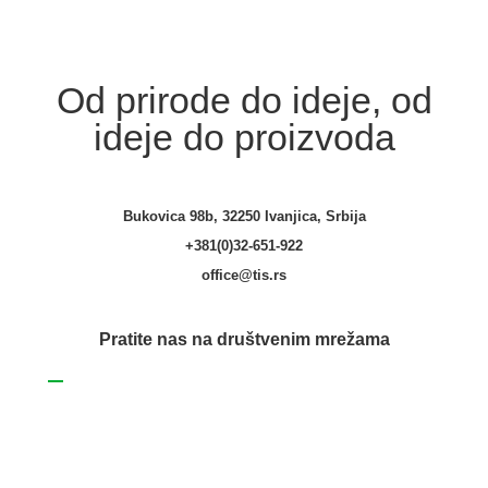
Od prirode do ideje, od
ideje do proizvoda
Bukovica 98b, 32250 Ivanjica, Srbija
+381(0)32-651-922
office@tis.rs
Pratite nas na društvenim mrežama
Facebook
Tis maksimalno koristi sve svoje resurse kako bi svi artikli na ovom
sajtu bili prikazani sa ispravnim nazivima, specifikacijama i
fotografijama. Ipak, ne možemo garantovati da su sve navedene
informacije i fotografije artikala na ovom sajtu u potpunosti