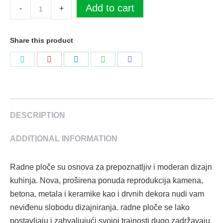
Radna
Add to cart
-
+
ploča
F302
Share this product
ST87
Ferro
Podeli
Podeli
Podeli
Podeli
Podeli
Bronza
na
na
na
na
na
4100
Twitter
Pinterest
LinkedIn
WhatsApp
Facebook
x
600
DESCRIPTION
x
ADDITIONAL INFORMATION
38
mm
Egger
Radne ploče su osnova za prepoznatljiv i moderan dizajn
quantity
kuhinja. Nova, proširena ponuda reprodukcija kamena,
betona, metala i keramike kao i drvnih dekora nudi vam
neviđenu slobodu dizajniranja. radne ploče se lako
postavljaju i zahvaljujući svojoj trajnosti dugo zadržavaju