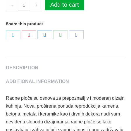
Radna
Add to cart
-
+
ploča
F011
Share this product
ST9
Magma
Podeli
Podeli
Podeli
Podeli
Podeli
Granit
na
na
na
na
na
Sivi
Twitter
Pinterest
LinkedIn
WhatsApp
Facebook
4100
x
DESCRIPTION
600
ADDITIONAL INFORMATION
x
38
mm
Radne ploče su osnova za prepoznatljiv i moderan dizajn
Egger
kuhinja. Nova, proširena ponuda reprodukcija kamena,
quantity
betona, metala i keramike kao i drvnih dekora nudi vam
neviđenu slobodu dizajniranja. radne ploče se lako
postavljaju i zahvaljujući svojoj trajnosti dugo zadržavaju