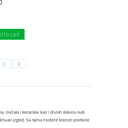
o
d to cart
i
Podeli
Podeli
na
na
dIn
WhatsApp
Facebook
, metala i keramike kao i drvnih dekora nudi
aktivan izgled. Sa njima možete kreirati predivne