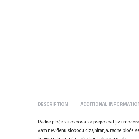
DESCRIPTION
ADDITIONAL INFORMATIO
Radne ploče su osnova za prepoznatljiv i moderan
vam neviđenu slobodu dizajniranja. radne ploče se 
kuhinje u kojima će vaši klijenti dugo uživati.