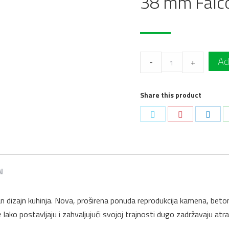
38 mm Falc
Radna
Ad
-
+
ploča
820
Share this product
FS30
Tamni
Podeli
Podeli
Podel
Aurora
na
na
na
Mermer
Twitter
Pinterest
Linke
Sjaj
4100
N
x
600
 dizajn kuhinja. Nova, proširena ponuda reprodukcija kamena, betona
x
lako postavljaju i zahvaljujući svojoj trajnosti dugo zadržavaju atr
38