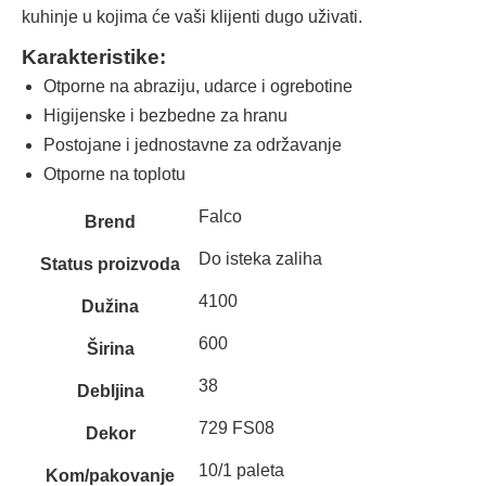
kuhinje u kojima će vaši klijenti dugo uživati.
Karakteristike:
Otporne na abraziju, udarce i ogrebotine
Higijenske i bezbedne za hranu
Postojane i jednostavne za održavanje
Otporne na toplotu
Falco
Brend
Do isteka zaliha
Status proizvoda
4100
Dužina
600
Širina
38
Debljina
729 FS08
Dekor
10/1 paleta
Kom/pakovanje