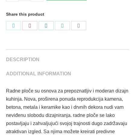
ploča
729
Share this product
FS08
Tamni
Podeli
Podeli
Podeli
Podeli
Podeli
Beton
na
na
na
na
na
4100
Twitter
Pinterest
LinkedIn
WhatsApp
Facebook
x
600
DESCRIPTION
x
ADDITIONAL INFORMATION
38
mm
Falco
Radne ploče su osnova za prepoznatljiv i moderan dizajn
quantity
kuhinja. Nova, proširena ponuda reprodukcija kamena,
betona, metala i keramike kao i drvnih dekora nudi vam
neviđenu slobodu dizajniranja. radne ploče se lako
postavljaju i zahvaljujući svojoj trajnosti dugo zadržavaju
atraktivan izgled. Sa njima možete kreirati predivne