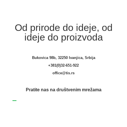
Od prirode do ideje, od
ideje do proizvoda
Bukovica 98b, 32250 Ivanjica, Srbija
+381(0)32-651-922
office@tis.rs
Pratite nas na društvenim mrežama
Facebook
Tis maksimalno koristi sve svoje resurse kako bi svi artikli na ovom
sajtu bili prikazani sa ispravnim nazivima, specifikacijama i
fotografijama. Ipak, ne možemo garantovati da su sve navedene